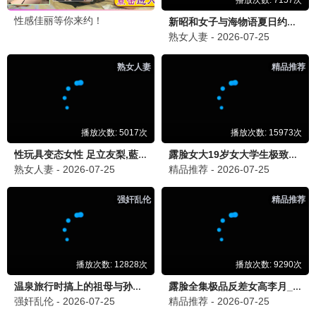
青春怒潮
HD
14
神奇数字马戏团：谢幕演出
HDTC中字
15
风暴之土
DVD
16
超萌时空宝贝
HD
17
玉子2017
HD
18
最新电视剧
国产剧
香港剧
韩国剧
欧美剧
台湾剧
日本剧
泰国剧
海外剧
2.0
9.0