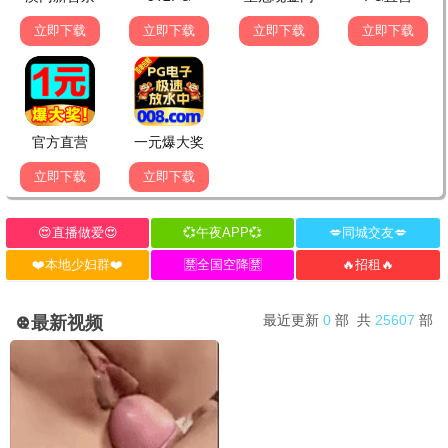
更新至HD
更新至HD
宇宙巨人：希曼崛起
人生开门红
尼古拉斯·加利齐纳,卡米拉·门德斯,伊德
常远,邓家佳,王耀庆,田雨,于洋,李宗恒
5.0
10.0
更新至HD
更新至HD
虎穴狼窝
精灵猎人
布兰卡·拉文,内斯托尔·坎蒂利亚纳
雷米·伊沙克,Norreen Ima