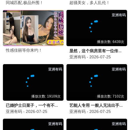
全14集
更新至11集
我的王室死对头
我的爷爷是耽美作家
林智妍,许南俊,张胜祖,李世
Suprawat Pattamasoot
3.0
10.0