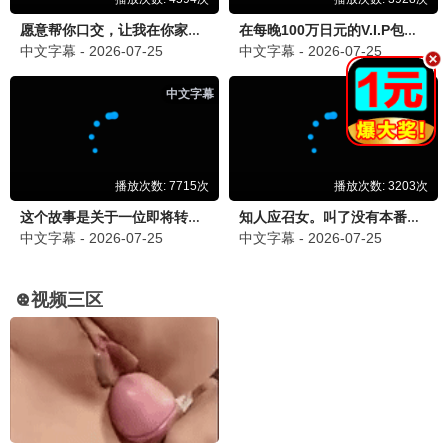
10.0
7.0
更新至03集
更新至10集
我的相抵日记
大叔再出招
志水彩乃,洼冢爱流,ゆめっち
申河均,吴正世,许成泰
3.0
9.0