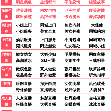
4.0
10.0
已完结
已完结
玩物们
白色巨塔
柳波芙·阿克肖诺娃,米洛斯·比柯维奇
唐泽寿明,江口洋介,黑木瞳
最新电影
动作片
喜剧片
爱情片
科幻片
剧情片
战争片
动画片
记录片