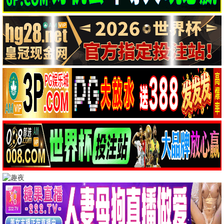
1.0
9.0
HD中字
更新至第04集
少女四大名捕
茗记
周诺,马莹莹,洪杉杉,祝昕愿,毛方圆,骆
精彩影片
3.0
4.0